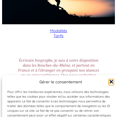
Modalités
Tarifs
Écrivain biographe, je suis à votre disposition
dans les Bouches-du-Rhône, et partout en
France et à l’étranger en groupant nos séances
ou en visioconférence. Que vous souhaitiez
écrire votre biographie complète ou une
Gérer le consentement
période marquante de votre vie, n’hésitez pas à
me contacter pour me parler de votre projet :
Pour offrir les meilleures expériences, nous utilisons des technologies
Laura Petit, au 06.80.85.59.69 ou par mail sur
telles que les cookies pour stocker et/ou accéder aux informations des
lp13.pro@outlook.fr
appareils. Le fait de consentir à ces technologies nous permettra de
traiter des données telles que le comportement de navigation ou les ID
uniques sur ce site. Le fait de ne pas consentir ou de retirer son
consentement peut avoir un effet négatif sur certaines caractéristiques